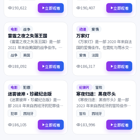
的相遇背后藏着惊人的真相。镜
理想与现实在一次次抉择中互相
头与配乐的张力让每一帧都值得
拉扯。凭借出色的剧本与表演获
193,622
190,407
立即观看
立即观看
细细品鉴，影迷不容错过。
得多项国际奖项提名，影迷不容
2021
2020
错过。
8.3
97分钟
7.6
95分钟
电影
战争
动漫
爱情
雷霆之夜之失落王国
万家灯
《雷霆之夜之失落王国》是一部
《万家灯》是一部 2020 年来自法
2021 年来自美国的战争佳作。在
国的爱情佳作。在霓虹与雨水交
被时间遗忘的山岗之上，一封匿
织的都市，一封匿名信打乱了原
战争
美国
爱情
法国
名信打乱了原本平静的生活。剧
本平静的生活。画面质感极具电
情反转令人回味，情感层次饱满
影感，观影体验沉浸而难忘，影
188,092
186,317
立即观看
立即观看
深刻，影迷不容错过。
迷不容错过。
2018
2023
7.3
90分钟
6.7
121分钟
电影
犯罪
纪录片
冒险
迷雾彼岸·珍藏纪念版
寒夜归途：黑夜尽头
《迷雾彼岸·珍藏纪念版》是一
《寒夜归途：黑夜尽头》是一部
部 2018 年来自西班牙的犯罪佳
2023 年来自西班牙的冒险佳作。
作。在霓虹与雨水交织的都市，
一通来自陌生人的电话打破了平
犯罪
西班牙
冒险
西班牙
所有线索最终指向一个无法回避
静，所有线索最终指向一个无法
的抉择。凭借出色的剧本与表演
回避的抉择。叙事节奏张弛有
186,105
183,996
立即观看
立即观看
获得多项国际奖项提名，影迷不
度，演员表演收放自如，影迷不
容错过。
容错过。