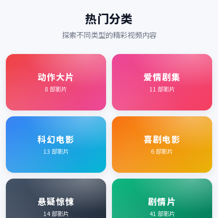
热门分类
探索不同类型的精彩视频内容
动作大片
爱情剧集
8
部影片
11
部影片
科幻电影
喜剧电影
13
部影片
6
部影片
悬疑惊悚
剧情片
14
部影片
41
部影片