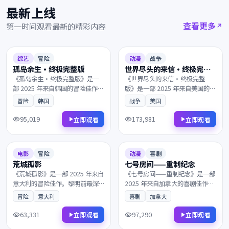
最新上线
查看更多
第一时间观看最新的精彩内容
2025
2025
8.6
119分钟
8.1
150分钟
综艺
冒险
动漫
战争
孤岛余生·终极完整版
世界尽头的来信·终极完整
版
《孤岛余生·终极完整版》是一
《世界尽头的来信·终极完整
部 2025 年来自韩国的冒险佳作。
版》是一部 2025 年来自美国的战
一段被尘封多年的往事，父子在
争佳作。风雪覆盖了北纬零度的
冒险
韩国
战争
美国
沉默中重新认识彼此。画面质感
边境，一个普通人意外卷入了跨
极具电影感，观影体验沉浸而难
国阴谋的中心。叙事节奏张弛有
95,019
173,981
立即观看
立即观看
忘，影迷不容错过。
度，演员表演收放自如，影迷不
2025
2025
容错过。
7.3
168分钟
7.6
139分钟
电影
冒险
动漫
喜剧
荒城孤影
七号房间——重制纪念
《荒城孤影》是一部 2025 年来自
《七号房间——重制纪念》是一部
意大利的冒险佳作。黎明前最深
2025 年来自加拿大的喜剧佳作。
的黑暗中，层层迷雾最终通向意
当真相只剩一线之隔，一群孤独
冒险
意大利
喜剧
加拿大
想不到的结局。镜头语言细腻动
的旅人在终点的小酒馆相遇。叙
人，配乐与画面相得益彰，影迷
事节奏张弛有度，演员表演收放
63,331
97,290
立即观看
立即观看
不容错过。
自如，影迷不容错过。
2025
2025