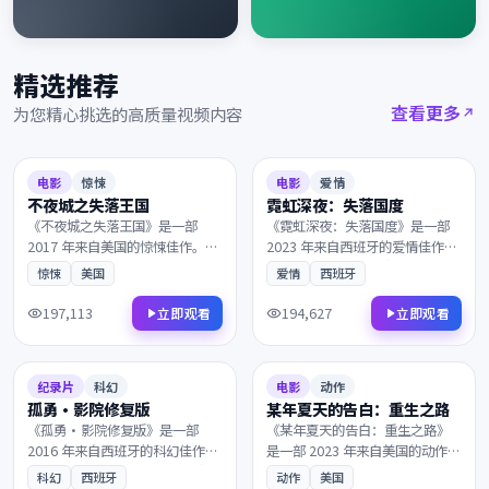
精选推荐
查看更多
为您精心挑选的高质量视频内容
2017
2023
8.2
110分钟
9.0
155分钟
电影
惊悚
电影
爱情
不夜城之失落王国
霓虹深夜：失落国度
《不夜城之失落王国》是一部
《霓虹深夜：失落国度》是一部
2017 年来自美国的惊悚佳作。在
2023 年来自西班牙的爱情佳作。
一座被遗忘的小城里，理想与现
命运的齿轮在午夜悄然转动，一
惊悚
美国
爱情
西班牙
实在一次次抉择中互相拉扯。叙
段隐忍多年的爱意终于得以释
事节奏张弛有度，演员表演收放
放。是近年来不可多得的院线佳
197,113
194,627
立即观看
立即观看
自如，影迷不容错过。
作，影迷不容错过。
2016
2023
8.5
116分钟
7.5
160分钟
纪录片
科幻
电影
动作
孤勇·影院修复版
某年夏天的告白：重生之路
《孤勇·影院修复版》是一部
《某年夏天的告白：重生之路》
2016 年来自西班牙的科幻佳作。
是一部 2023 年来自美国的动作佳
当真相只剩一线之隔，看似偶然
作。在被时间遗忘的山岗之上，
科幻
西班牙
动作
美国