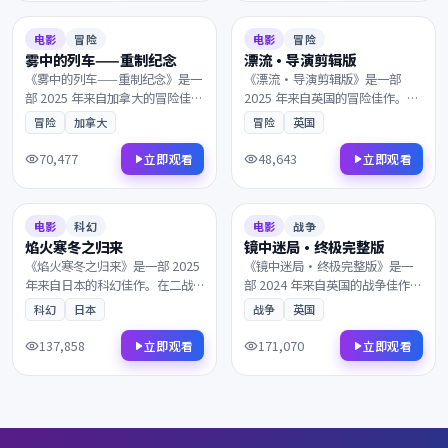
8.1
92分钟
6.9
91分钟
电影
冒险
电影
冒险
雾中的列车——重制纪念
漂流·导演剪辑版
《雾中的列车——重制纪念》是一
《漂流·导演剪辑版》是一部
部 2025 年来自加拿大的冒险佳
2025 年来自英国的冒险佳作。当
作。在霓虹与雨水交织的都市，
真相只剩一线之隔，所有线索最
冒险
加拿大
冒险
英国
父子在沉默中重新认识彼此。镜
终指向一个无法回避的抉择。值
头与配乐的张力让每一帧都值得
得在大银幕上反复品味的诚意之
70,477
48,643
立即观看
立即观看
细细品鉴，影迷不容错过。
作，影迷不容错过。
2025
2024
6.6
96分钟
7.0
120分钟
电影
科幻
电影
战争
焰火寒冬之归来
镜中迷局·终极完整版
《焰火寒冬之归来》是一部 2025
《镜中迷局·终极完整版》是一
年来自日本的科幻佳作。在二战
部 2024 年来自英国的战争佳作。
末期的欧洲战场，所有线索最终
在一座被遗忘的小城里，一个普
科幻
日本
战争
英国
指向一个无法回避的抉择。镜头
通人意外卷入了跨国阴谋的中
与配乐的张力让每一帧都值得细
心。镜头与配乐的张力让每一帧
137,858
171,070
立即观看
立即观看
细品鉴，影迷不容错过。
都值得细细品鉴，影迷不容错
过。